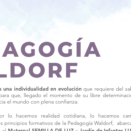
DAGOGÍA
LDORF
 una individualidad en evolución
que requiere del s
para que, llegado el momento de su libre determinac
cia el mundo con plena confianza.
dor lo hacemos realidad cotidiana, lo hacemos cam
s principios formativos de la Pedagogía Waldorf, abar
Maternal SEMILLA DE LUZ
Jardín de Infantes L
n el
y