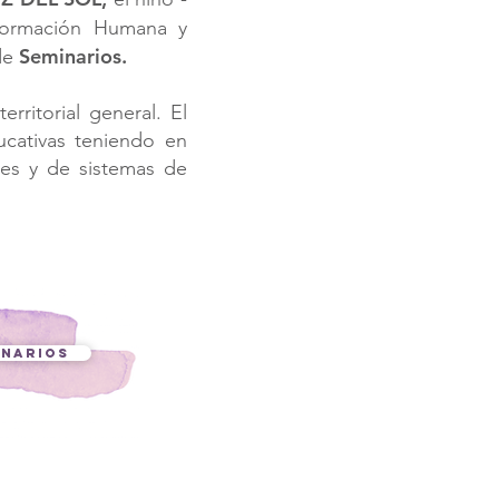
ormación Humana y
Seminarios.
 de
rritorial general. El
ucativas teniendo en
les y de sistemas de
INARIOS