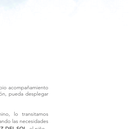
abio acompañamiento
ión, pueda desplegar
ino, lo transitamos
cando las necesidades
UZ DEL SOL,
el niño -