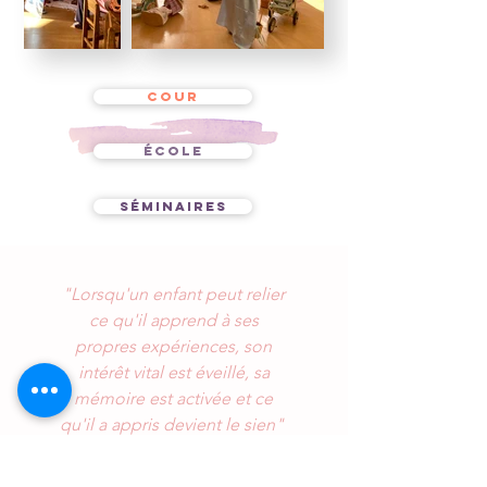
COUR
ÉCOLE
SÉMINAIRES
"Lorsqu'un enfant peut relier
ce qu'il apprend à ses
propres expériences, son
intérêt vital est éveillé, sa
mémoire est activée et ce
qu'il a appris devient le sien"
rudolf steiner