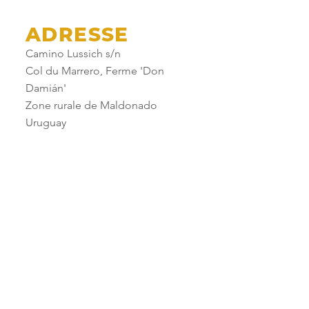
ADRESSE
Camino Lussich s/n
Col du Marrero, Ferme 'Don
Damián'
Zone rurale de Maldonado
Uruguay
OPPORTUNITÉ
PROFESSIONNEL
LE
Remplissez notre formulaire en
bas de page en indiquant dans le
corps du message le motif de
votre contact.