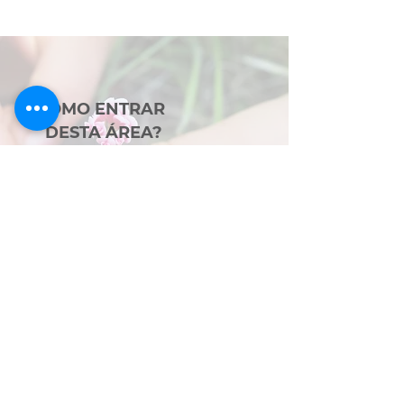
COMO ENTRAR
DESTA ÁREA?
Preencha o formulário na parte
inferior da página indicando
seu interesse.
LUZ DO SOL
FUNDAÇÃO